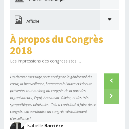
Affiche
À propos du Congrès
2018
Les impressions des congressistes …
Un dernier message pour souligner la générosité du
Ζήσαμε ένα 
cœur, la bienveillance, l'attention à l'autre et l'écoute
φίλους, συν
présentes tout au long du congrès de la part des
Θερμά συγχα
prev
organisateurs, Fryni, Anastasia, Olivier, et des très
κυρίως, για
C
sympathiques bénévoles. Cela a contribué à faire de ce
next
U
congrès extraordinaire un congrès véritablement
T
d'excellence !
Isabelle
Barrière